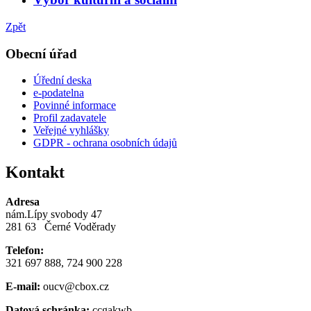
Zpět
Obecní úřad
Úřední deska
e-podatelna
Povinné informace
Profil zadavatele
Veřejné vyhlášky
GDPR - ochrana osobních údajů
Kontakt
Adresa
nám.Lípy svobody 47
281 63 Černé Voděrady
Telefon:
321 697 888, 724 900 228
E-mail:
oucv@cbox.cz
Datová schránka:
ccgakwb