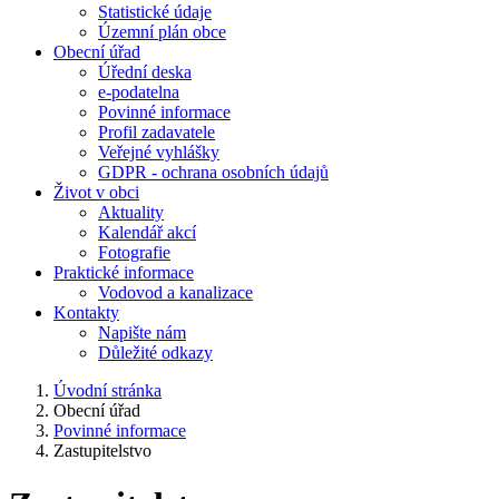
Statistické údaje
Územní plán obce
Obecní úřad
Úřední deska
e-podatelna
Povinné informace
Profil zadavatele
Veřejné vyhlášky
GDPR - ochrana osobních údajů
Život v obci
Aktuality
Kalendář akcí
Fotografie
Praktické informace
Vodovod a kanalizace
Kontakty
Napište nám
Důležité odkazy
Úvodní stránka
Obecní úřad
Povinné informace
Zastupitelstvo