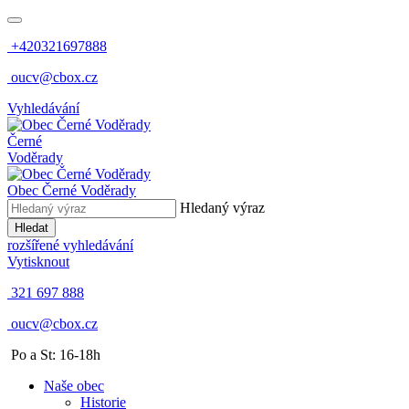
+420321697888
oucv@cbox.cz
Vyhledávání
Černé
Voděrady
Obec
Černé Voděrady
Hledaný výraz
Hledat
rozšířené vyhledávání
Vytisknout
321 697 888
oucv@cbox.cz
Po a St: 16-18h
Naše obec
Historie