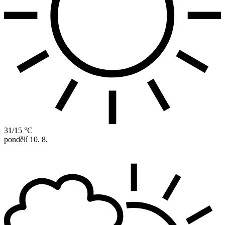
31/15 °C
pondělí
10. 8.