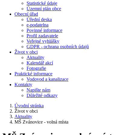
Statistické údaje
Územní plán obce
Obecní úřad
Úřední deska
e-podatelna
Povinné informace
Profil zadavatele
Veřejné vyhlášky
GDPR - ochrana osobních údajů
Život v obci
Aktuality
Kalendář akcí
Fotografie
Praktické informace
Vodovod a kanalizace
Kontakty
Napište nám
Důležité odkazy
Úvodní stránka
Život v obci
Aktuality
MŠ Zvánovice - volná místa