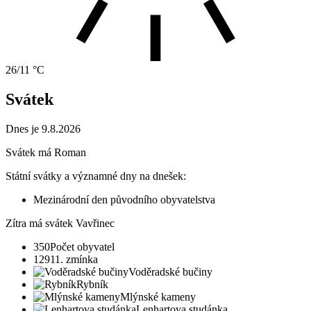
26/11 °C
Svátek
Dnes je 9.8.2026
Svátek má
Roman
Státní svátky a významné dny na dnešek:
Mezinárodní den původního obyvatelstva
Zítra má svátek
Vavřinec
350
Počet obyvatel
1291
1. zmínka
Voděradské bučiny
Rybník
Mlýnské kameny
Lenhartova studánka