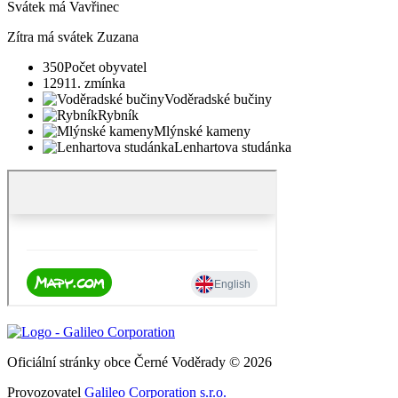
Svátek má
Vavřinec
Zítra má svátek
Zuzana
350
Počet obyvatel
1291
1. zmínka
Voděradské bučiny
Rybník
Mlýnské kameny
Lenhartova studánka
Oficiální stránky obce Černé Voděrady © 2026
Provozovatel
Galileo Corporation s.r.o.