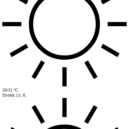
26/11 °C
čtvrtek
13. 8.