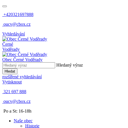
+420321697888
oucv@cbox.cz
Vyhledávání
Černé
Voděrady
Obec
Černé Voděrady
Hledaný výraz
Hledat
rozšířené vyhledávání
Vytisknout
321 697 888
oucv@cbox.cz
Po a St: 16-18h
Naše obec
Historie