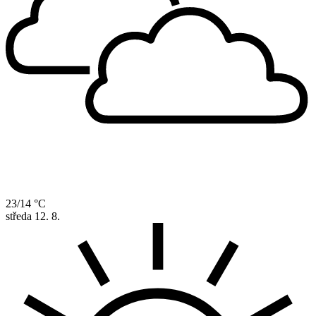
23/14 °C
středa
12. 8.