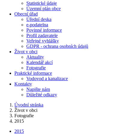
Statistické údaje
Územní plán obce
Obecní úřad
Úřední deska
e-podatelna
Povinné informace
Profil zadavatele
Veřejné vyhlášky
GDPR - ochrana osobních údajů
Život v obci
Aktuality
Kalendář akcí
Fotografie
Praktické informace
Vodovod a kanalizace
Kontakty
Napište nám
Důležité odkazy
Úvodní stránka
Život v obci
Fotografie
2015
2015