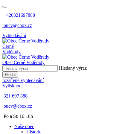
+420321697888
oucv@cbox.cz
Vyhledávání
Černé
Voděrady
Obec
Černé Voděrady
Hledaný výraz
Hledat
rozšířené vyhledávání
Vytisknout
321 697 888
oucv@cbox.cz
Po a St: 16-18h
Naše obec
Historie