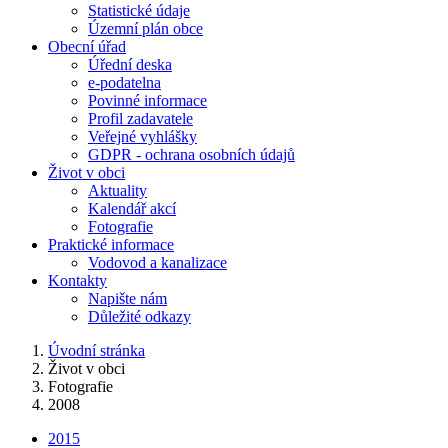
Statistické údaje
Územní plán obce
Obecní úřad
Úřední deska
e-podatelna
Povinné informace
Profil zadavatele
Veřejné vyhlášky
GDPR - ochrana osobních údajů
Život v obci
Aktuality
Kalendář akcí
Fotografie
Praktické informace
Vodovod a kanalizace
Kontakty
Napište nám
Důležité odkazy
Úvodní stránka
Život v obci
Fotografie
2008
2015