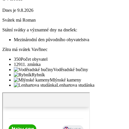
Dnes je 9.8.2026
Svátek má
Roman
Státní svátky a významné dny na dnešek:
Mezinárodní den původního obyvatelstva
Zítra má svátek
Vavřinec
350
Počet obyvatel
1291
1. zmínka
Voděradské bučiny
Rybník
Mlýnské kameny
Lenhartova studánka