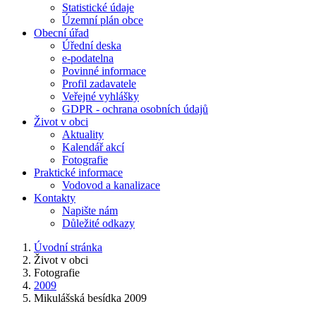
Statistické údaje
Územní plán obce
Obecní úřad
Úřední deska
e-podatelna
Povinné informace
Profil zadavatele
Veřejné vyhlášky
GDPR - ochrana osobních údajů
Život v obci
Aktuality
Kalendář akcí
Fotografie
Praktické informace
Vodovod a kanalizace
Kontakty
Napište nám
Důležité odkazy
Úvodní stránka
Život v obci
Fotografie
2009
Mikulášská besídka 2009