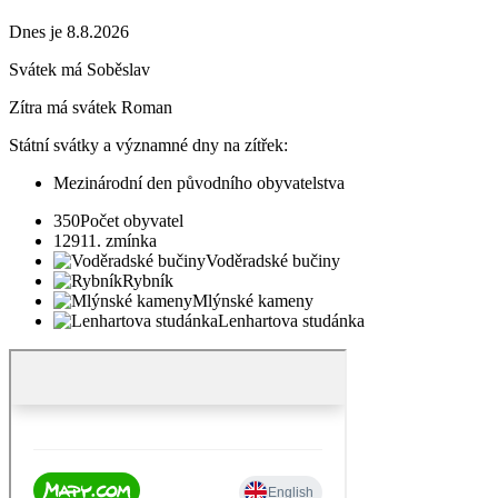
Dnes je 8.8.2026
Svátek má
Soběslav
Zítra má svátek
Roman
Státní svátky a významné dny na zítřek:
Mezinárodní den původního obyvatelstva
350
Počet obyvatel
1291
1. zmínka
Voděradské bučiny
Rybník
Mlýnské kameny
Lenhartova studánka