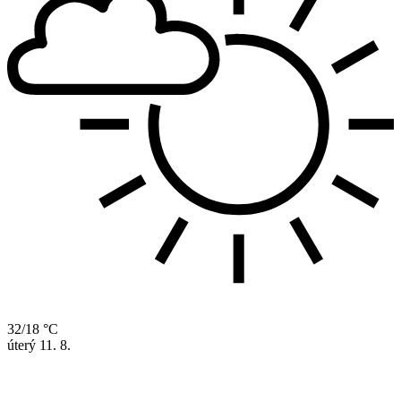
32/18 °C
úterý
11. 8.