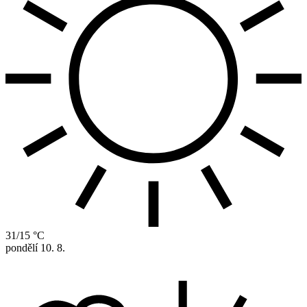
31/15 °C
pondělí
10. 8.