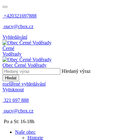
+420321697888
oucv@cbox.cz
Vyhledávání
Černé
Voděrady
Obec
Černé Voděrady
Hledaný výraz
Hledat
rozšířené vyhledávání
Vytisknout
321 697 888
oucv@cbox.cz
Po a St: 16-18h
Naše obec
Historie